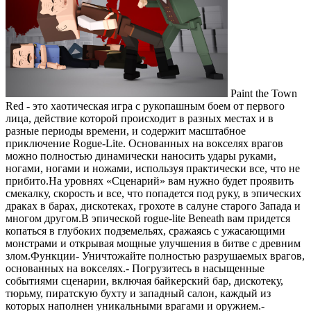
Paint the Town
Red - это хаотическая игра с рукопашным боем от первого
лица, действие которой происходит в разных местах и в
разные периоды времени, и содержит масштабное
приключение Rogue-Lite. Основанных на вокселях врагов
можно полностью динамически наносить удары руками,
ногами, ногами и ножами, используя практически все, что не
прибито.На уровнях «Сценарий» вам нужно будет проявить
смекалку, скорость и все, что попадется под руку, в эпических
драках в барах, дискотеках, грохоте в салуне старого Запада и
многом другом.В эпической rogue-lite Beneath вам придется
копаться в глубоких подземельях, сражаясь с ужасающими
монстрами и открывая мощные улучшения в битве с древним
злом.Функции- Уничтожайте полностью разрушаемых врагов,
основанных на вокселях.- Погрузитесь в насыщенные
событиями сценарии, включая байкерский бар, дискотеку,
тюрьму, пиратскую бухту и западный салон, каждый из
которых наполнен уникальными врагами и оружием.-