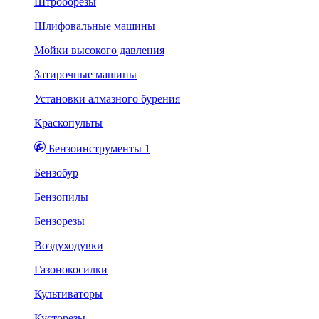
Штроборезы
Шлифовальные машины
Мойки высокого давления
Затирочные машины
Установки алмазного бурения
Краскопульты
Бензоинструменты 1
Бензобур
Бензопилы
Бензорезы
Воздуходувки
Газонокосилки
Культиваторы
Кусторезы