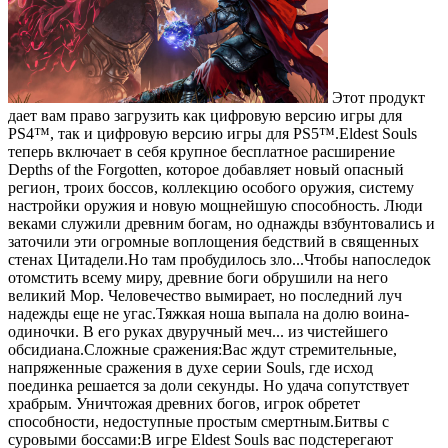
Этот продукт
дает вам право загрузить как цифровую версию игры для
PS4™, так и цифровую версию игры для PS5™.Eldest Souls
теперь включает в себя крупное бесплатное расширение
Depths of the Forgotten, которое добавляет новый опасный
регион, троих боссов, коллекцию особого оружия, систему
настройки оружия и новую мощнейшую способность. Люди
веками служили древним богам, но однажды взбунтовались и
заточили эти огромные воплощения бедствий в священных
стенах Цитадели.Но там пробудилось зло...Чтобы напоследок
отомстить всему миру, древние боги обрушили на него
великий Мор. Человечество вымирает, но последний луч
надежды еще не угас.Тяжкая ноша выпала на долю воина-
одиночки. В его руках двуручный меч... из чистейшего
обсидиана.Сложные сражения:Вас ждут стремительные,
напряженные сражения в духе серии Souls, где исход
поединка решается за доли секунды. Но удача сопутствует
храбрым. Уничтожая древних богов, игрок обретет
способности, недоступные простым смертным.Битвы с
суровыми боссами:В игре Eldest Souls вас подстерегают