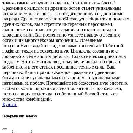
только самые живучие и опасные противники – боссы!
Сражение с каждым из древних богов станет уникальным
испытанием для игрока... а победители получат достойные
награды!Древнее королевство:Исследуя лабиринты в поисках
древних богов, вы встретите интересных персонажей,
выполните захватывающие задания и раскроете немало
зловещих тайн. Вы постепенно узнаете правду о древних
богах и их многовековом заточении...Идеальные
пиксели:Наслаждайтесь идеальными пикселями 16-битной
графики, глядя на оскверненную Цитадель, созданную с
любовью к мельчайшим деталям. Только не засматривайтесь
подолгу. Этот памятник людскому величию давно предан
забвению, и в его стенах поселились темные силы.Ваш
персонаж. Ваши правила:Каждое сражение с древними
богами станет уникальным испытанием... с уникальными
наградами за победу. Поглощайте их божественную энергию,
чтобы освоить широкий арсенал талантов и способностей,
позволяющих создать ваш собственный боевой стиль из
множества комбинаций.
Купить
Оформление заказа