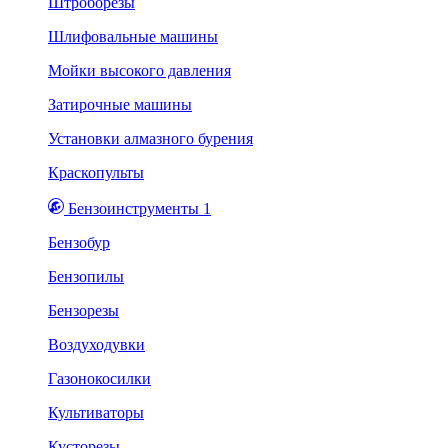
Штроборезы
Шлифовальные машины
Мойки высокого давления
Затирочные машины
Установки алмазного бурения
Краскопульты
Бензоинструменты 1
Бензобур
Бензопилы
Бензорезы
Воздуходувки
Газонокосилки
Культиваторы
Кусторезы