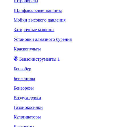
Штроборезы
Шлифовальные машины
Мойки высокого давления
Затирочные машины
Установки алмазного бурения
Краскопульты
Бензоинструменты 1
Бензобур
Бензопилы
Бензорезы
Воздуходувки
Газонокосилки
Культиваторы
Кусторезы