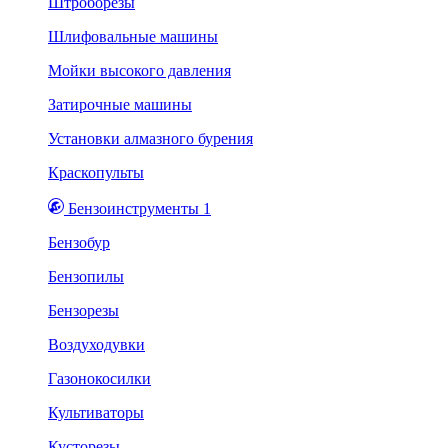
Штроборезы
Шлифовальные машины
Мойки высокого давления
Затирочные машины
Установки алмазного бурения
Краскопульты
Бензоинструменты 1
Бензобур
Бензопилы
Бензорезы
Воздуходувки
Газонокосилки
Культиваторы
Кусторезы