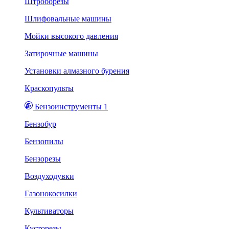
Штроборезы
Шлифовальные машины
Мойки высокого давления
Затирочные машины
Установки алмазного бурения
Краскопульты
Бензоинструменты 1
Бензобур
Бензопилы
Бензорезы
Воздуходувки
Газонокосилки
Культиваторы
Кусторезы