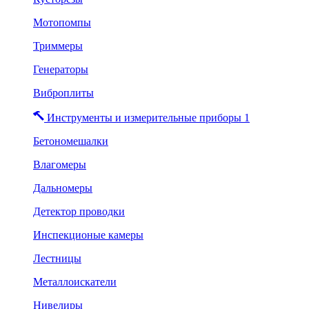
Мотопомпы
Триммеры
Генераторы
Виброплиты
Инструменты и измерительные приборы 1
Бетономешалки
Влагомеры
Дальномеры
Детектор проводки
Инспекционые камеры
Лестницы
Металлоискатели
Нивелиры