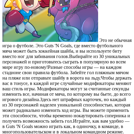
Это не обычная
игра о футболе. Это Guts 'N Goals, где вместо футбольного
мяча может быть хоккейная шайба, и вы используете биту
вместо ног для забивания голов.Выбирайте из 30 уникальных
персонажей и приготовьтесь сыграть в популярную во всем
мире игру по-новому!Разные способы игры — на каждом
стадионе свои правила футбола. Забейте гол пляжным мячом
на пляже или отправьте шайбу в ворота на льду.Чтобы держать
вас в тонусе, в каждой игре случайные модификаторы меняют
ваш стиль игры. Модификаторы могут за считанные секунды
изменить все, начиная от мяча, по которому вы бьете, до всего
игрового дизайна.Здесь нет штрафных карточек, но каждый
из 30 персонажей наделен уникальной способностью, которая
может радикально изменить ход игры. Вы можете применить
эти способности, чтобы временно нокаутировать соперника и
получить возможность забить гол.Играйте, как вам удобно —
в Guts 'N Goals можно играть как, в одиночку, в команде, в
многопользовательском и в локальном командном режиме.