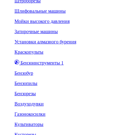
Штроборезы
Шлифовальные машины
Мойки высокого давления
Затирочные машины
Установки алмазного бурения
Краскопульты
Бензоинструменты 1
Бензобур
Бензопилы
Бензорезы
Воздуходувки
Газонокосилки
Культиваторы
Кусторезы