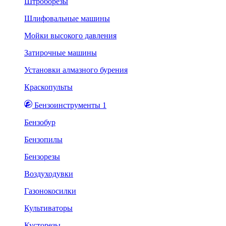
Штроборезы
Шлифовальные машины
Мойки высокого давления
Затирочные машины
Установки алмазного бурения
Краскопульты
Бензоинструменты 1
Бензобур
Бензопилы
Бензорезы
Воздуходувки
Газонокосилки
Культиваторы
Кусторезы