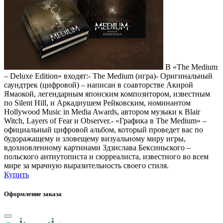
В «The Medium
– Deluxe Edition» входят:- The Medium (игра)- Оригинальный
саундтрек (цифровой) – написан в соавторстве Акирой
Ямаокой, легендарным японским композитором, известным
по Silent Hill, и Аркадиушем Рейковским, номинантом
Hollywood Music in Media Awards, автором музыки к Blair
Witch, Layers of Fear и Observer.- «Графика в The Medium» –
официальный цифровой альбом, который проведет вас по
будоражащему и зловещему визуальному миру игры,
вдохновленному картинами Здзислава Бексиньского –
польского антиутописта и сюрреалиста, известного во всем
мире за мрачную выразительность своего стиля.
Купить
Оформление заказа