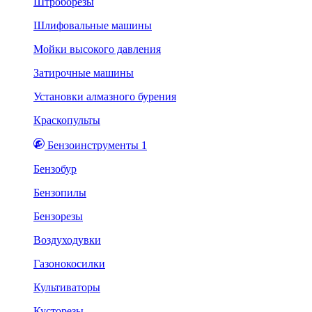
Штроборезы
Шлифовальные машины
Мойки высокого давления
Затирочные машины
Установки алмазного бурения
Краскопульты
Бензоинструменты 1
Бензобур
Бензопилы
Бензорезы
Воздуходувки
Газонокосилки
Культиваторы
Кусторезы