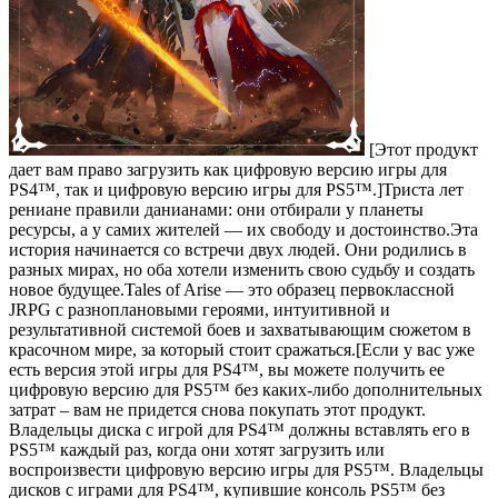
[Этот продукт
дает вам право загрузить как цифровую версию игры для
PS4™, так и цифровую версию игры для PS5™.]Триста лет
рениане правили данианами: они отбирали у планеты
ресурсы, а у самих жителей — их свободу и достоинство.Эта
история начинается со встречи двух людей. Они родились в
разных мирах, но оба хотели изменить свою судьбу и создать
новое будущее.Tales of Arise — это образец первоклассной
JRPG с разноплановыми героями, интуитивной и
результативной системой боев и захватывающим сюжетом в
красочном мире, за который стоит сражаться.[Если у вас уже
есть версия этой игры для PS4™, вы можете получить ее
цифровую версию для PS5™ без каких-либо дополнительных
затрат – вам не придется снова покупать этот продукт.
Владельцы диска с игрой для PS4™ должны вставлять его в
PS5™ каждый раз, когда они хотят загрузить или
воспроизвести цифровую версию игры для PS5™. Владельцы
дисков с играми для PS4™, купившие консоль PS5™ без