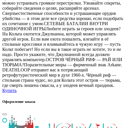
можно устраивать громкие перестрелки. Узнавайте секреты,
собирайте сведения о целях, расширяйте арсенал.
Сверхъестественные способности и устрашающие орудия
убийства — в этом деле все средства хороши, если подобрать
их сочетание с умом.СЕТЕВЫЕ БАТАЛИИ ВНУТРИ
ОДИНОЧНОЙ ИГРЫЛюбите играть за героев или злодеев?
На Кольта охотится Джулианна, которой может управлять
другой игрок. Если вам охота пошалить, влезайте в её
стильные кроссовки и вламывайтесь в чужую игру — пусть
Кольт побегает! Но если вы в такое играть не хотите, то и не
надо. Просто укажите, что Джулианной всегда должен
управлять компьютер.ОСТРОВ ЧЁРНЫЙ РИФ — РАЙ ИЛИ
ТЮРЬМА?Поразительные миры — фирменный знак Arkane.
DEATHLOOP отправит вас в потрясающий
ретрофутуристический мир в духе 1960-х. Чёрный риф —
стильная страна чудес, но для Кольта этот остров — тюрьма,
где смерть лишена смысла, а у злодеев вечный праздник.
Купить
Оформление заказа