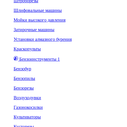
Штроборезы
Шлифовальные машины
Мойки высокого давления
Затирочные машины
Установки алмазного бурения
Краскопульты
Бензоинструменты 1
Бензобур
Бензопилы
Бензорезы
Воздуходувки
Газонокосилки
Культиваторы
Кусторезы