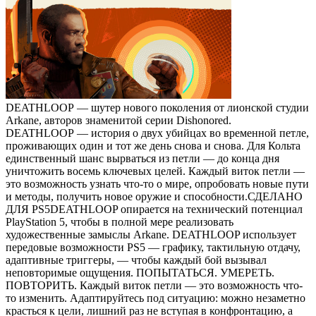
DEATHLOOP — шутер нового поколения от лионской студии
Arkane, авторов знаменитой серии Dishonored.
DEATHLOOP — история о двух убийцах во временной петле,
проживающих один и тот же день снова и снова. Для Кольта
единственный шанс вырваться из петли — до конца дня
уничтожить восемь ключевых целей. Каждый виток петли —
это возможность узнать что-то о мире, опробовать новые пути
и методы, получить новое оружие и способности.СДЕЛАНО
ДЛЯ PS5DEATHLOOP опирается на технический потенциал
PlayStation 5, чтобы в полной мере реализовать
художественные замыслы Arkane. DEATHLOOP использует
передовые возможности PS5 — графику, тактильную отдачу,
адаптивные триггеры, — чтобы каждый бой вызывал
неповторимые ощущения. ПОПЫТАТЬСЯ. УМЕРЕТЬ.
ПОВТОРИТЬ. Каждый виток петли — это возможность что-
то изменить. Адаптируйтесь под ситуацию: можно незаметно
красться к цели, лишний раз не вступая в конфронтацию, а