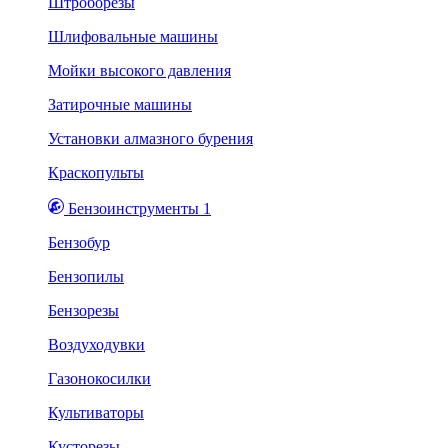
Штроборезы
Шлифовальные машины
Мойки высокого давления
Затирочные машины
Установки алмазного бурения
Краскопульты
Бензоинструменты 1
Бензобур
Бензопилы
Бензорезы
Воздуходувки
Газонокосилки
Культиваторы
Кусторезы