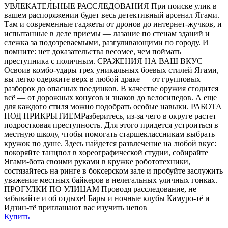
УВЛЕКАТЕЛЬНЫЕ РАССЛЕДОВАНИЯ При поиске улик в
вашем распоряжении будет весь детективный арсенал Ягами.
Там и современные гаджеты от дронов до интернет-жучков, и
испытанные в деле приемы — лазание по стенам зданий и
слежка за подозреваемыми, разгуливающими по городу. И
помните: нет доказательства весомее, чем поймать
преступника с поличным. СРАЖЕНИЯ НА ВАШ ВКУС
Освоив комбо-удары трех уникальных боевых стилей Ягами,
вы легко одержите верх в любой драке — от групповых
разборок до опасных поединков. В качестве оружия сгодится
всё — от дорожных конусов и знаков до велосипедов. А еще
для каждого стиля можно подобрать особые навыки. РАБОТА
ПОД ПРИКРЫТИЕМРазберитесь, из-за чего в округе растет
подростковая преступность. Для этого придется устроиться в
местную школу, чтобы помогать старшеклассникам выбрать
кружок по душе. Здесь найдется развлечение на любой вкус:
покоряйте танцпол в хореографической студии, собирайте
Ягами-бота своими руками в кружке робототехники,
состязайтесь на ринге в боксерском зале и пробуйте заслужить
уважение местных байкеров в нелегальных уличных гонках.
ПРОГУЛКИ ПО УЛИЦАМ Проводя расследование, не
забывайте и об отдыхе! Бары и ночные клубы Камуро-тё и
Идзин-тё приглашают вас изучить непов
Купить