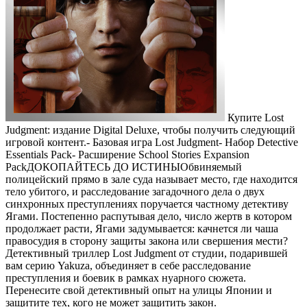
Купите Lost
Judgment: издание Digital Deluxe, чтобы получить следующий
игровой контент.- Базовая игра Lost Judgment- Набор Detective
Essentials Pack- Расширение School Stories Expansion
PackДОКОПАЙТЕСЬ ДО ИСТИНЫОбвиняемый
полицейский прямо в зале суда называет место, где находится
тело убитого, и расследование загадочного дела о двух
синхронных преступлениях поручается частному детективу
Ягами. Постепенно распутывая дело, число жертв в котором
продолжает расти, Ягами задумывается: качнется ли чаша
правосудия в сторону защиты закона или свершения мести?
Детективный триллер Lost Judgment от студии, подарившей
вам серию Yakuza, объединяет в себе расследование
преступления и боевик в рамках нуарного сюжета.
Перенесите свой детективный опыт на улицы Японии и
защитите тех, кого не может защитить закон.