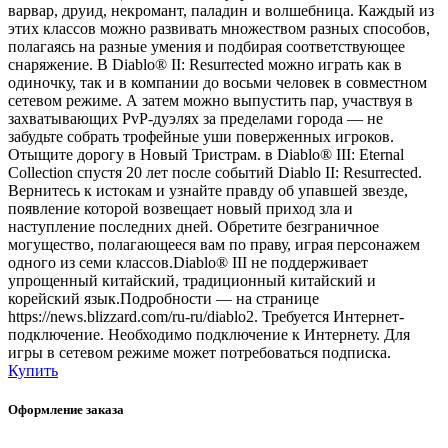
варвар, друид, некромант, паладин и волшебница. Каждый из
этих классов можно развивать множеством разных способов,
полагаясь на разные умения и подбирая соответствующее
снаряжение. В Diablo® II: Resurrected можно играть как в
одиночку, так и в компании до восьми человек в совместном
сетевом режиме. А затем можно выпустить пар, участвуя в
захватывающих PvP-дуэлях за пределами города — не
забудьте собрать трофейные уши поверженных игроков.
Отыщите дорогу в Новый Тристрам. в Diablo® III: Eternal
Collection спустя 20 лет после событий Diablo II: Resurrected.
Вернитесь к истокам и узнайте правду об упавшей звезде,
появление которой возвещает новый приход зла и
наступление последних дней. Обретите безграничное
могущество, полагающееся вам по праву, играя персонажем
одного из семи классов.Diablo® III не поддерживает
упрощенный китайский, традиционный китайский и
корейский язык.Подробности — на странице
https://news.blizzard.com/ru-ru/diablo2. Требуется Интернет-
подключение. Необходимо подключение к Интернету. Для
игры в сетевом режиме может потребоваться подписка.
Купить
Оформление заказа