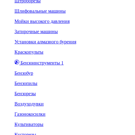
Штроборезы
Шлифовальные машины
Мойки высокого давления
Затирочные машины
Установки алмазного бурения
Краскопульты
Бензоинструменты 1
Бензобур
Бензопилы
Бензорезы
Воздуходувки
Газонокосилки
Культиваторы
Кусторезы