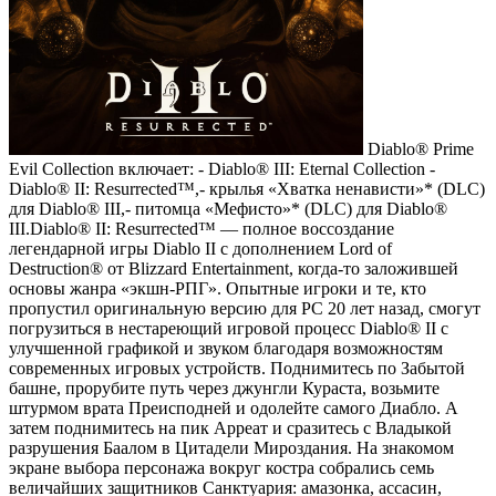
Diablo® Prime
Evil Collection включает: - Diablo® III: Eternal Collection -
Diablo® II: Resurrected™,- крылья «Хватка ненависти»* (DLC)
для Diablo® III,- питомца «Мефисто»* (DLC) для Diablo®
III.Diablo® II: Resurrected™ — полное воссоздание
легендарной игры Diablo II с дополнением Lord of
Destruction® от Blizzard Entertainment, когда-то заложившей
основы жанра «экшн-РПГ». Опытные игроки и те, кто
пропустил оригинальную версию для PC 20 лет назад, смогут
погрузиться в нестареющий игровой процесс Diablo® II с
улучшенной графикой и звуком благодаря возможностям
современных игровых устройств. Поднимитесь по Забытой
башне, прорубите путь через джунгли Кураста, возьмите
штурмом врата Преисподней и одолейте самого Диабло. А
затем поднимитесь на пик Арреат и сразитесь с Владыкой
разрушения Баалом в Цитадели Мироздания. На знакомом
экране выбора персонажа вокруг костра собрались семь
величайших защитников Санктуария: амазонка, ассасин,