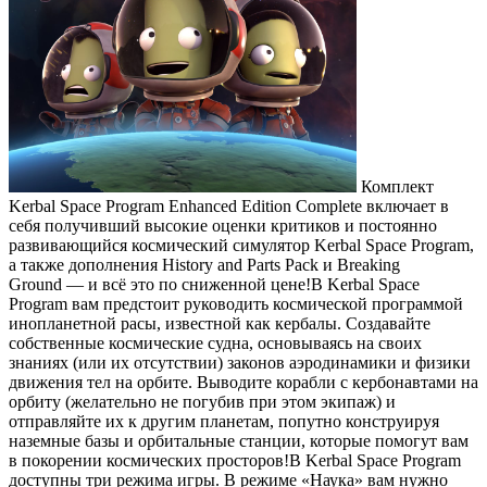
Комплект
Kerbal Space Program Enhanced Edition Complete включает в
себя получивший высокие оценки критиков и постоянно
развивающийся космический симулятор Kerbal Space Program,
а также дополнения History and Parts Pack и Breaking
Ground — и всё это по сниженной цене!В Kerbal Space
Program вам предстоит руководить космической программой
инопланетной расы, известной как кербалы. Создавайте
собственные космические судна, основываясь на своих
знаниях (или их отсутствии) законов аэродинамики и физики
движения тел на орбите. Выводите корабли с кербонавтами на
орбиту (желательно не погубив при этом экипаж) и
отправляйте их к другим планетам, попутно конструируя
наземные базы и орбитальные станции, которые помогут вам
в покорении космических просторов!В Kerbal Space Program
доступны три режима игры. В режиме «Наука» вам нужно