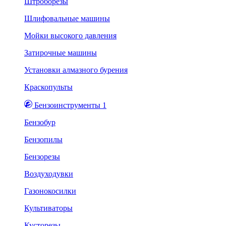
Штроборезы
Шлифовальные машины
Мойки высокого давления
Затирочные машины
Установки алмазного бурения
Краскопульты
Бензоинструменты 1
Бензобур
Бензопилы
Бензорезы
Воздуходувки
Газонокосилки
Культиваторы
Кусторезы