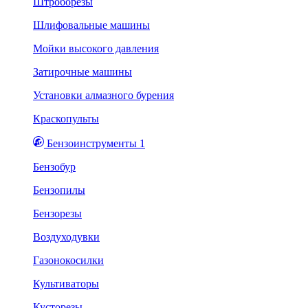
Штроборезы
Шлифовальные машины
Мойки высокого давления
Затирочные машины
Установки алмазного бурения
Краскопульты
Бензоинструменты 1
Бензобур
Бензопилы
Бензорезы
Воздуходувки
Газонокосилки
Культиваторы
Кусторезы