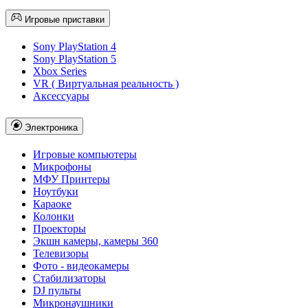
Игровые приставки
Sony PlayStation 4
Sony PlayStation 5
Xbox Series
VR ( Виртуальная реальность )
Аксессуары
Электроника
Игровые компьютеры
Микрофоны
МФУ Принтеры
Ноутбуки
Караоке
Колонки
Проекторы
Экшн камеры, камеры 360
Телевизоры
Фото - видеокамеры
Стабилизаторы
DJ пульты
Микронаушники