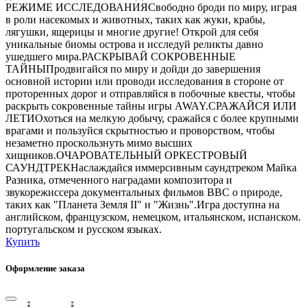
РЕЖИМЕ ИССЛЕДОВАНИЯСвободно броди по миру, играя
в роли насекомых и животных, таких как жуки, крабы,
лягушки, ящерицы и многие другие! Открой для себя
уникальные биомы острова и исследуй реликты давно
ушедшего мира.РАСКРЫВАЙ СОКРОВЕННЫЕ
ТАЙНЫПродвигайся по миру и дойди до завершения
основной истории или проводи исследования в стороне от
проторенных дорог и отправляйся в побочные квесты, чтобы
раскрыть сокровенные тайны игры AWAY.СРАЖАЙСЯ ИЛИ
ЛЕТИОхоться на мелкую добычу, сражайся с более крупными
врагами и пользуйся скрытностью и проворством, чтобы
незаметно проскользнуть мимо высших
хищников.ОЧАРОВАТЕЛЬНЫЙ ОРКЕСТРОВЫЙ
САУНДТРЕКНаслаждайся иммерсивным саундтреком Майка
Разника, отмеченного наградами композитора и
звукорежиссера документальных фильмов BBC о природе,
таких как "Планета Земля II" и "Жизнь".Игра доступна на
английском, французском, немецком, итальянском, испанском.
португальском и русском языках.
Купить
Оформление заказа