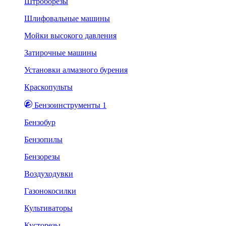
Штроборезы
Шлифовальные машины
Мойки высокого давления
Затирочные машины
Установки алмазного бурения
Краскопульты
Бензоинструменты 1
Бензобур
Бензопилы
Бензорезы
Воздуходувки
Газонокосилки
Культиваторы
Кусторезы