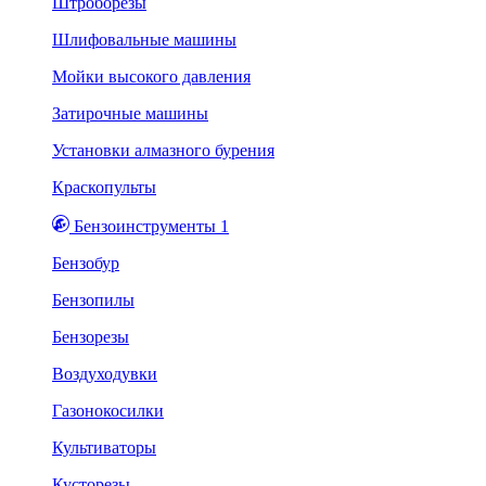
Штроборезы
Шлифовальные машины
Мойки высокого давления
Затирочные машины
Установки алмазного бурения
Краскопульты
Бензоинструменты 1
Бензобур
Бензопилы
Бензорезы
Воздуходувки
Газонокосилки
Культиваторы
Кусторезы