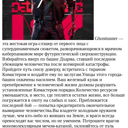
Ghostrunner —
эта жестокая игра-слэшер от первого лица с
супердинамичным сюжетом, разворачивающимся в мрачном
киберпанковом мире футуристической сверхконструкции.
Взбирайтесь вверх по башне Дхарма, ставшей последним
убежищем человечества после всемирной катастрофы.
Пройдите путь снизу доверху, встретьтесь с тираном
Кимастером и воздайте ему по заслугам.Улицы этого города-
башни охвачены насилием. Ваш железный кулак и
пренебрежение к человеческой жизни должны разрушить
установленные Кимастером порядки.Количество ресурсов
уменьшается, и место, где теплятся остатки жизни, все больше
погружается в охоту на слабых и хаос. Приближается
последний бой — попытка предотвратить окончательное
вымирание человечества.Вы владеете холодным оружием
лучше, чем кто-либо из живших на Земле, и враги всегда
превосходят вас числом, но не умением. Потрошите врагов
мономолекулярным мечом-катаной, уклоняйтесь от пуль