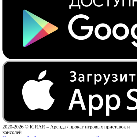
2020-2026 ©
IGRAR – Аренда / прокат игровых приставок и
консолей