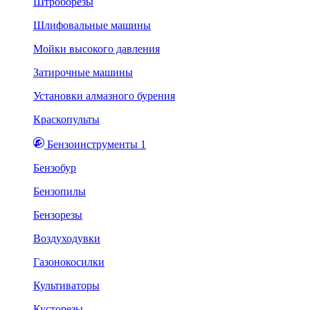
Штроборезы
Шлифовальные машины
Мойки высокого давления
Затирочные машины
Установки алмазного бурения
Краскопульты
Бензоинструменты 1
Бензобур
Бензопилы
Бензорезы
Воздуходувки
Газонокосилки
Культиваторы
Кусторезы