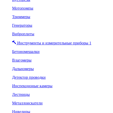
Мотопомпы
Триммеры
Генераторы
Виброплиты
Инструменты и измерительные приборы 1
Бетономешалки
Влагомеры
Дальномеры
Детектор проводки
Инспекционые камеры
Лестницы
Металлоискатели
Нивелиры