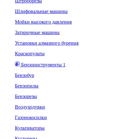
Штроборезы
Шлифовальные машины
Мойки высокого давления
Затирочные машины
Установки алмазного бурения
Краскопульты
Бензоинструменты 1
Бензобур
Бензопилы
Бензорезы
Воздуходувки
Газонокосилки
Культиваторы
Кусторезы