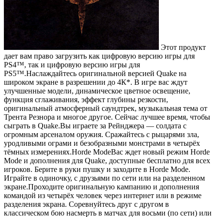
Этот продукт
дает вам право загрузить как цифровую версию игры для
PS4™, так и цифровую версию игры для
PS5™.Наслаждайтесь оригинальной версией Quake на
широком экране в разрешении до 4К*. В игре вас ждут
улучшенные модели, динамическое цветное освещение,
функция сглаживания, эффект глубины резкости,
оригинальный атмосферный саундтрек, музыкальная тема от
Трента Резнора и многое другое. Сейчас лучшее время, чтобы
сыграть в Quake.Вы играете за Рейнджера — солдата с
огромным арсеналом оружия. Сражайтесь с рыцарями зла,
уродливыми ограми и безобразными монстрами в четырёх
тёмных измерениях.Horde ModeВас ждет новый режим Horde
Mode и дополнения для Quake, доступные бесплатно для всех
игроков. Берите в руки пушку и заходите в Horde Mode.
Играйте в одиночку, с друзьями по сети или на разделенном
экране.Проходите оригинальную кампанию и дополнения
командой из четырёх человек через интернет или в режиме
разделения экрана. Соревнуйтесь друг с другом в
классическом бою насмерть в матчах для восьми (по сети) или