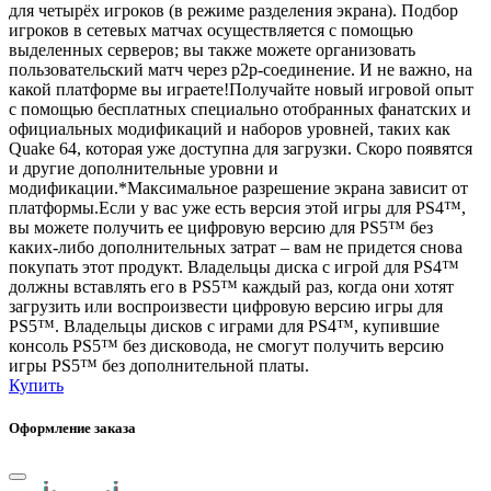
для четырёх игроков (в режиме разделения экрана). Подбор
игроков в сетевых матчах осуществляется с помощью
выделенных серверов; вы также можете организовать
пользовательский матч через p2p-соединение. И не важно, на
какой платформе вы играете!Получайте новый игровой опыт
с помощью бесплатных специально отобранных фанатских и
официальных модификаций и наборов уровней, таких как
Quake 64, которая уже доступна для загрузки. Скоро появятся
и другие дополнительные уровни и
модификации.*Максимальное разрешение экрана зависит от
платформы.Если у вас уже есть версия этой игры для PS4™,
вы можете получить ее цифровую версию для PS5™ без
каких-либо дополнительных затрат – вам не придется снова
покупать этот продукт. Владельцы диска с игрой для PS4™
должны вставлять его в PS5™ каждый раз, когда они хотят
загрузить или воспроизвести цифровую версию игры для
PS5™. Владельцы дисков с играми для PS4™, купившие
консоль PS5™ без дисковода, не смогут получить версию
игры PS5™ без дополнительной платы.
Купить
Оформление заказа