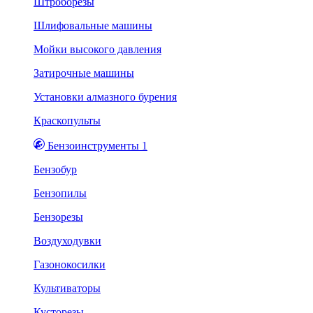
Штроборезы
Шлифовальные машины
Мойки высокого давления
Затирочные машины
Установки алмазного бурения
Краскопульты
Бензоинструменты 1
Бензобур
Бензопилы
Бензорезы
Воздуходувки
Газонокосилки
Культиваторы
Кусторезы