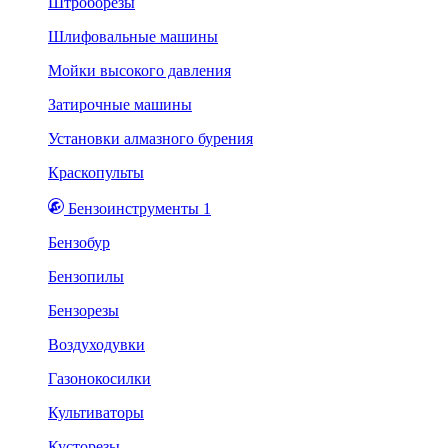
Штроборезы
Шлифовальные машины
Мойки высокого давления
Затирочные машины
Установки алмазного бурения
Краскопульты
Бензоинструменты 1
Бензобур
Бензопилы
Бензорезы
Воздуходувки
Газонокосилки
Культиваторы
Кусторезы