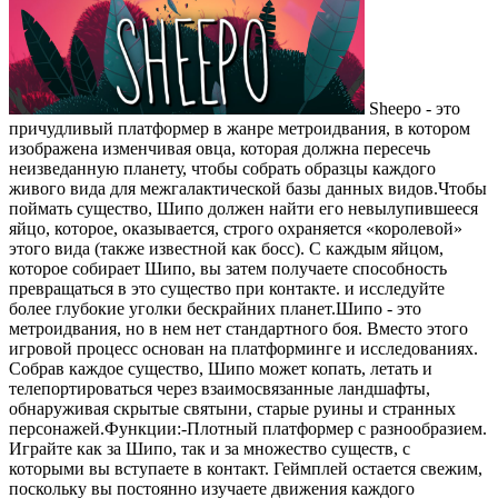
Sheepo - это
причудливый платформер в жанре метроидвания, в котором
изображена изменчивая овца, которая должна пересечь
неизведанную планету, чтобы собрать образцы каждого
живого вида для межгалактической базы данных видов.Чтобы
поймать существо, Шипо должен найти его невылупившееся
яйцо, которое, оказывается, строго охраняется «королевой»
этого вида (также известной как босс). С каждым яйцом,
которое собирает Шипо, вы затем получаете способность
превращаться в это существо при контакте. и исследуйте
более глубокие уголки бескрайних планет.Шипо - это
метроидвания, но в нем нет стандартного боя. Вместо этого
игровой процесс основан на платформинге и исследованиях.
Собрав каждое существо, Шипо может копать, летать и
телепортироваться через взаимосвязанные ландшафты,
обнаруживая скрытые святыни, старые руины и странных
персонажей.Функции:-Плотный платформер с разнообразием.
Играйте как за Шипо, так и за множество существ, с
которыми вы вступаете в контакт. Геймплей остается свежим,
поскольку вы постоянно изучаете движения каждого