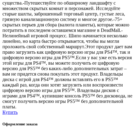
существа.-Путешествуйте по обширному ландшафту с
множеством скрытых комнат и персонажей. Исследуйте
старые шахты, заброшенный торговый центр, густые леса,
грязную канализационную систему и многое другое.-75+
скрытых перьев для сбора (валюта планеты), которые можно
потратить в последнем оставшемся магазине в DeadMall.-
Нелинейный игровой процесс. Шипо начинается несколько
линейно, но карта быстро открывается, чтобы вы могли
проложить свой собственный маршрут.Этот продукт дает вам
право загрузить как цифровую версию игры для PS4™, так и
цифровую версию игры для PS5™.Если у вас уже есть версия
этой игры для PS4™, вы можете получить ее цифровую
версию для PS5™ без каких-либо дополнительных затрат –
вам не придется снова покупать этот продукт. Владельцы
диска с игрой для PS4™ должны вставлять его в PS5™
каждый раз, когда они хотят загрузить или воспроизвести
цифровую версию игры для PS5™. Владельцы дисков с
играми для PS4™, купившие консоль PS5™ без дисковода, не
смогут получить версию игры PS5™ без дополнительной
платы.
Купить
Оформление заказа