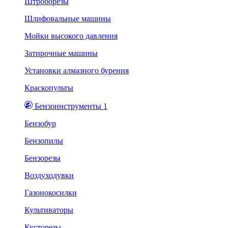
Штроборезы
Шлифовальные машины
Мойки высокого давления
Затирочные машины
Установки алмазного бурения
Краскопульты
Бензоинструменты 1
Бензобур
Бензопилы
Бензорезы
Воздуходувки
Газонокосилки
Культиваторы
Кусторезы