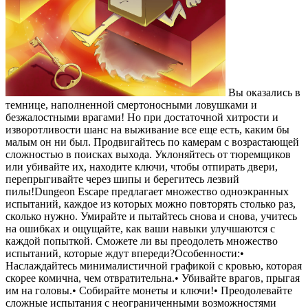
Вы оказались в
темнице, наполненной смертоносными ловушками и
безжалостными врагами! Но при достаточной хитрости и
изворотливости шанс на выживание все еще есть, каким бы
малым он ни был. Продвигайтесь по камерам с возрастающей
сложностью в поисках выхода. Уклоняйтесь от тюремщиков
или убивайте их, находите ключи, чтобы отпирать двери,
перепрыгивайте через шипы и берегитесь лезвий
пилы!Dungeon Escape предлагает множество одноэкранных
испытаний, каждое из которых можно повторять столько раз,
сколько нужно. Умирайте и пытайтесь снова и снова, учитесь
на ошибках и ощущайте, как ваши навыки улучшаются с
каждой попыткой. Сможете ли вы преодолеть множество
испытаний, которые ждут впереди?Особенности:•
Наслаждайтесь минималистичной графикой с кровью, которая
скорее комична, чем отвратительна.• Убивайте врагов, прыгая
им на головы.• Собирайте монеты и ключи!• Преодолевайте
сложные испытания с неограниченными возможностями