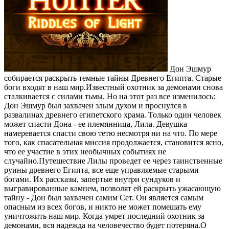
Дон Эшмур
собирается раскрыть темные тайны Древнего Египта. Старые
боги входят в наш мир.Известный охотник за демонами снова
сталкивается с силами тьмы. Но на этот раз все изменилось:
Дон Эшмур был захвачен злым духом и проснулся в
развалинах древнего египетского храма. Только один человек
может спасти Дона - ее племянница, Лила. Девушка
намеревается спасти свою тетю несмотря ни на что. По мере
того, как спасательная миссия продолжается, становится ясно,
что ее участие в этих необычных событиях не
случайно.Путешествие Лилы проведет ее через таинственные
руины древнего Египта, все еще управляемые старыми
богами. Их рассказы, запертые внутри сундуков и
выгравированные камнем, позволят ей раскрыть ужасающую
тайну - Дон был захвачен самим Сет. Он является самым
опасным из всех богов, и никто не может помешать ему
уничтожить наш мир. Когда умрет последний охотник за
демонами, вся надежда на человечество будет потеряна.О