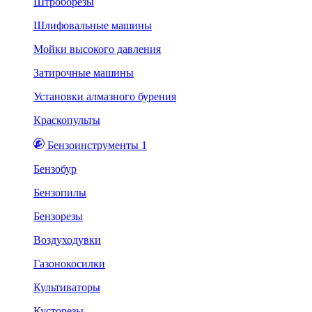
Штроборезы
Шлифовальные машины
Мойки высокого давления
Затирочные машины
Установки алмазного бурения
Краскопульты
Бензоинструменты 1
Бензобур
Бензопилы
Бензорезы
Воздуходувки
Газонокосилки
Культиваторы
Кусторезы