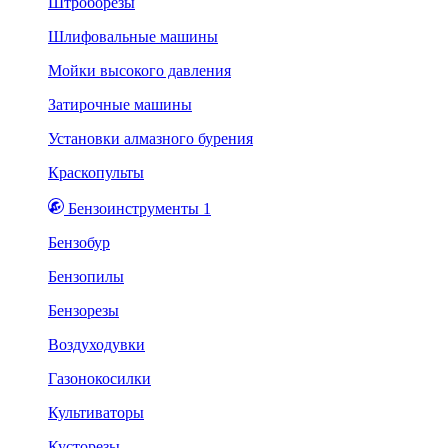
Штроборезы
Шлифовальные машины
Мойки высокого давления
Затирочные машины
Установки алмазного бурения
Краскопульты
Бензоинструменты 1
Бензобур
Бензопилы
Бензорезы
Воздуходувки
Газонокосилки
Культиваторы
Кусторезы