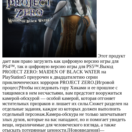
Этот продукт
дает вам право загрузить как цифровую версию игры для
PS4™, так и цифровую версию игры для PS5™.Выход
PROJECT ZERO: MAIDEN OF BLACK WATER на
PlayStation5 приурочен к двадцатилетию серии
приключенческих хорроров PROJECT ZERO.[Игровой
процесс]Чтобы исследовать гору Хиками и ее прошлое с
таящимися в нем несчастьями, вам предстоит вооружиться
камерой-обскурой — особой камерой, которая отгоняет
мстительных призраков и лишает их силы.Сюжет разделен на
отдельные задания, каждое из которых должен выполнить
отдельный персонаж.Камера-обскура не только запечатывает
злых духов, которые на вас нападают, но и помогает увидеть
вещи, неразличимые для человеческого взгляда, а также
отыскать потерянные ценности.[Нововведения]—