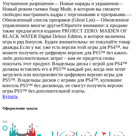
Улучшенное разрешение— Новые наряды и украшения—
Новый режим съемки Snap Mode, в котором вы сможете
свободно выстраивать кадры с персонажами и призраками.—
Обновленный список призраков (Ghost List)— Обновленное
управлениеи многое другое!Обратите внимание: к продаже
также предлагается издание PROJECT ZERO: MAIDEN OF
BLACK WATER Digital Deluxe Edition, в которое включена
игра и ряд бонусов. Будьте внимательны: не покупайте товар
дважды.Если у вас уже есть версия этой игры для PS4™, вы
можете получить ее цифровую версию для PS5™ без каких-
либо дополнительных затрат – вам не придется снова
покупать этот продукт. Владельцы диска с игрой для PS4™
должны вставлять его в PS5™ каждый раз, когда они хотят
загрузить или воспроизвести цифровую версию игры для
PS5™. Владельцы дисков с играми для PS4™, купившие
консоль PS5™ без дисковода, не смогут получить версию
игры PS5™ без дополнительной платы.
Купить
Оформление заказа