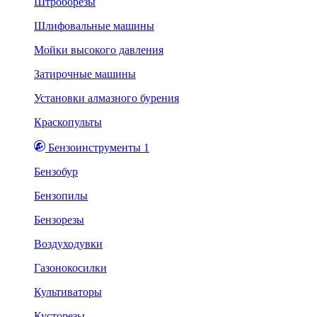
Штроборезы
Шлифовальные машины
Мойки высокого давления
Затирочные машины
Установки алмазного бурения
Краскопульты
Бензоинструменты 1
Бензобур
Бензопилы
Бензорезы
Воздуходувки
Газонокосилки
Культиваторы
Кусторезы