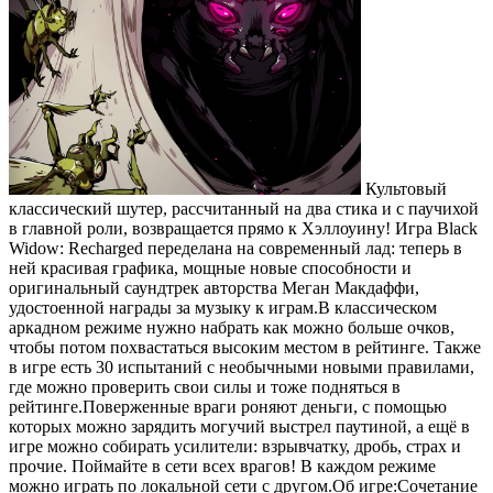
Культовый
классический шутер, рассчитанный на два стика и с паучихой
в главной роли, возвращается прямо к Хэллоуину! Игра Black
Widow: Recharged переделана на современный лад: теперь в
ней красивая графика, мощные новые способности и
оригинальный саундтрек авторства Меган Макдаффи,
удостоенной награды за музыку к играм.В классическом
аркадном режиме нужно набрать как можно больше очков,
чтобы потом похвастаться высоким местом в рейтинге. Также
в игре есть 30 испытаний с необычными новыми правилами,
где можно проверить свои силы и тоже подняться в
рейтинге.Поверженные враги роняют деньги, с помощью
которых можно зарядить могучий выстрел паутиной, а ещё в
игре можно собирать усилители: взрывчатку, дробь, страх и
прочие. Поймайте в сети всех врагов! В каждом режиме
можно играть по локальной сети с другом.Об игре:Сочетание