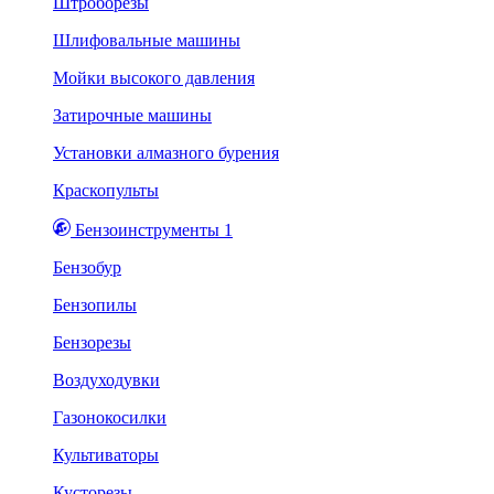
Штроборезы
Шлифовальные машины
Мойки высокого давления
Затирочные машины
Установки алмазного бурения
Краскопульты
Бензоинструменты 1
Бензобур
Бензопилы
Бензорезы
Воздуходувки
Газонокосилки
Культиваторы
Кусторезы