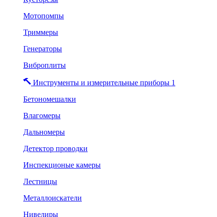
Мотопомпы
Триммеры
Генераторы
Виброплиты
Инструменты и измерительные приборы 1
Бетономешалки
Влагомеры
Дальномеры
Детектор проводки
Инспекционые камеры
Лестницы
Металлоискатели
Нивелиры