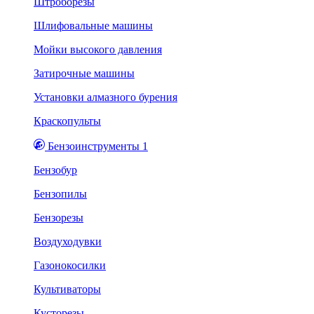
Штроборезы
Шлифовальные машины
Мойки высокого давления
Затирочные машины
Установки алмазного бурения
Краскопульты
Бензоинструменты 1
Бензобур
Бензопилы
Бензорезы
Воздуходувки
Газонокосилки
Культиваторы
Кусторезы