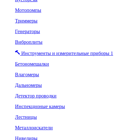
Мотопомпы
Триммеры
Генераторы
Виброплиты
Инструменты и измерительные приборы 1
Бетономешалки
Влагомеры
Дальномеры
Детектор проводки
Инспекционые камеры
Лестницы
Металлоискатели
Нивелиры