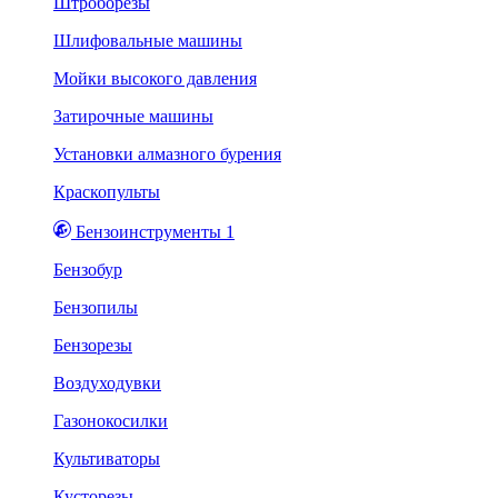
Штроборезы
Шлифовальные машины
Мойки высокого давления
Затирочные машины
Установки алмазного бурения
Краскопульты
Бензоинструменты 1
Бензобур
Бензопилы
Бензорезы
Воздуходувки
Газонокосилки
Культиваторы
Кусторезы