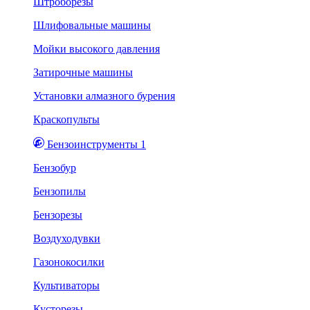
Штроборезы
Шлифовальные машины
Мойки высокого давления
Затирочные машины
Установки алмазного бурения
Краскопульты
Бензоинструменты 1
Бензобур
Бензопилы
Бензорезы
Воздуходувки
Газонокосилки
Культиваторы
Кусторезы