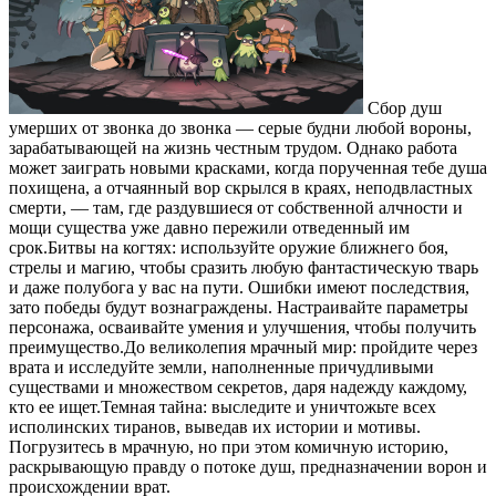
Сбор душ
умерших от звонка до звонка — серые будни любой вороны,
зарабатывающей на жизнь честным трудом. Однако работа
может заиграть новыми красками, когда порученная тебе душа
похищена, а отчаянный вор скрылся в краях, неподвластных
смерти, — там, где раздувшиеся от собственной алчности и
мощи существа уже давно пережили отведенный им
срок.Битвы на когтях: используйте оружие ближнего боя,
стрелы и магию, чтобы сразить любую фантастическую тварь
и даже полубога у вас на пути. Ошибки имеют последствия,
зато победы будут вознаграждены. Настраивайте параметры
персонажа, осваивайте умения и улучшения, чтобы получить
преимущество.До великолепия мрачный мир: пройдите через
врата и исследуйте земли, наполненные причудливыми
существами и множеством секретов, даря надежду каждому,
кто ее ищет.Темная тайна: выследите и уничтожьте всех
исполинских тиранов, выведав их истории и мотивы.
Погрузитесь в мрачную, но при этом комичную историю,
раскрывающую правду о потоке душ, предназначении ворон и
происхождении врат.