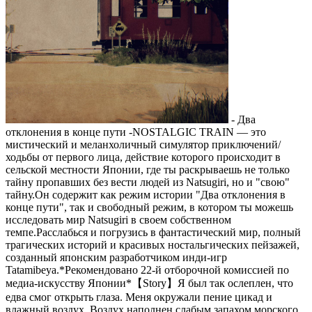
- Два
отклонения в конце пути -NOSTALGIC TRAIN — это
мистический и меланхоличный симулятор приключений/
ходьбы от первого лица, действие которого происходит в
сельской местности Японии, где ты раскрываешь не только
тайну пропавших без вести людей из Natsugiri, но и "свою"
тайну.Он содержит как режим истории "Два отклонения в
конце пути", так и свободный режим, в котором ты можешь
исследовать мир Natsugiri в своем собственном
темпе.Расслабься и погрузись в фантастический мир, полный
трагических историй и красивых ностальгических пейзажей,
созданный японским разработчиком инди-игр
Tatamibeya.*Рекомендовано 22-й отборочной комиссией по
медиа-искусству Японии*【Story】Я был так ослеплен, что
едва смог открыть глаза. Меня окружали пение цикад и
влажный воздух. Воздух наполнен слабым запахом морского