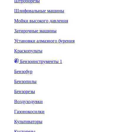
Штроборезы
Шлифовальные машины
Мойки высокого давления
Затирочные машины
Установки алмазного бурения
Краскопульты
Бензоинструменты 1
Бензобур
Бензопилы
Бензорезы
Воздуходувки
Газонокосилки
Культиваторы
Кусторезы