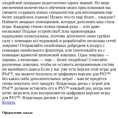
злодейской операции недостаточно одних знаний. По мере
увеличения количества и обучения своих прислужников вы
сможете создавать новых специалистов для воплощения еще
более злодейских планов! Нужно что-то еще более... ужасное?
Наймите мощных помощников, которые дополнять ваш стиль
игры. Каждому гению нужна правая рука… или даже
несколько! Подлые устройства!Силы правопорядка
надоедливо пунктуальны, поэтому дополните свою грубую
силу с помощью исследований и разработайте несколько сетей
ловушек! Отправляйте назойливых добродеев в воздух с
помощью пинбольного флиппера, или уничтожайте их с
помощью ядовитой шпионской ловушки. Одна ловушка —
хорошо, а несколько — еще… более злодейски! Сочетайте
различные ловушки, чтобы не оставить непрошенным гостям
ни малейшего шанса.Если у вас уже есть версия этой игры для
PS4™, вы можете получить ее цифровую версию для PS5™
без каких-либо дополнительных затрат – вам не придется
снова покупать этот продукт. Владельцы диска с игрой для
PS4™ должны вставлять его в PS5™ каждый раз, когда они
хотят загрузить или воспроизвести цифровую версию игры
для PS5™. Владельцы дисков с играми дл
Купить
Оформление заказа