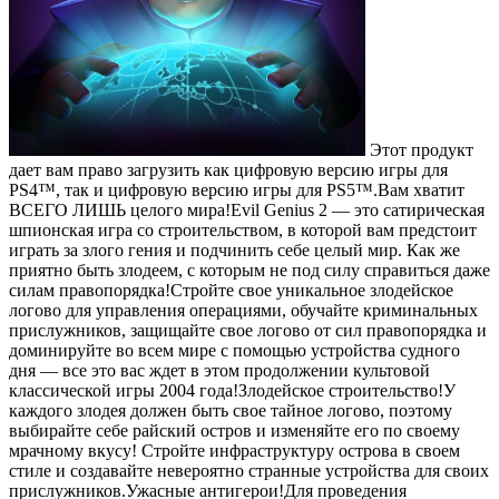
Этот продукт
дает вам право загрузить как цифровую версию игры для
PS4™, так и цифровую версию игры для PS5™.Вам хватит
ВСЕГО ЛИШЬ целого мира!Evil Genius 2 — это сатирическая
шпионская игра со строительством, в которой вам предстоит
играть за злого гения и подчинить себе целый мир. Как же
приятно быть злодеем, с которым не под силу справиться даже
силам правопорядка!Стройте свое уникальное злодейское
логово для управления операциями, обучайте криминальных
прислужников, защищайте свое логово от сил правопорядка и
доминируйте во всем мире с помощью устройства судного
дня — все это вас ждет в этом продолжении культовой
классической игры 2004 года!Злодейское строительство!У
каждого злодея должен быть свое тайное логово, поэтому
выбирайте себе райский остров и изменяйте его по своему
мрачному вкусу! Стройте инфраструктуру острова в своем
стиле и создавайте невероятно странные устройства для своих
прислужников.Ужасные антигерои!Для проведения