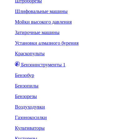
Штроборезы
Шлифовальные машины
Мойки высокого давления
Затирочные машины
Установки алмазного бурения
Краскопульты
Бензоинструменты 1
Бензобур
Бензопилы
Бензорезы
Воздуходувки
Газонокосилки
Культиваторы
Кусторезы