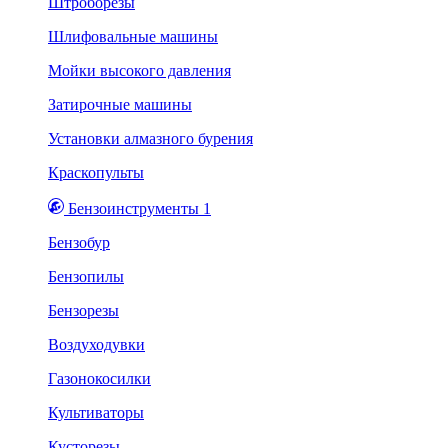
Штроборезы
Шлифовальные машины
Мойки высокого давления
Затирочные машины
Установки алмазного бурения
Краскопульты
Бензоинструменты 1
Бензобур
Бензопилы
Бензорезы
Воздуходувки
Газонокосилки
Культиваторы
Кусторезы