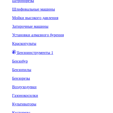
Штроборезы
Шлифовальные машины
Мойки высокого давления
Затирочные машины
Установки алмазного бурения
Краскопульты
Бензоинструменты 1
Бензобур
Бензопилы
Бензорезы
Воздуходувки
Газонокосилки
Культиваторы
Кусторезы