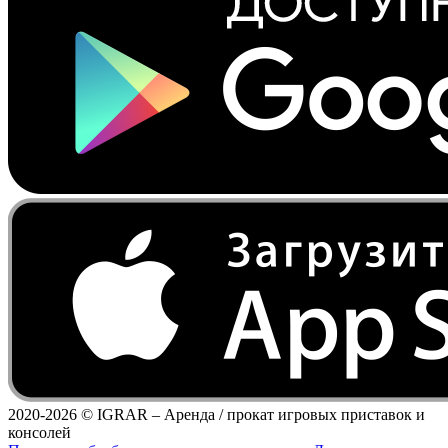
2020-2026 ©
IGRAR – Аренда / прокат игровых приставок и
консолей