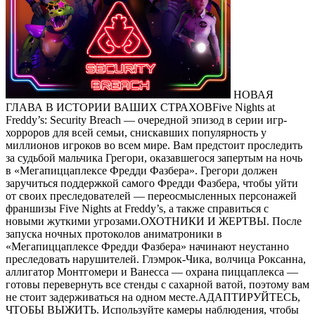
НОВАЯ
ГЛАВА В ИСТОРИИ ВАШИХ СТРАХОВFive Nights at
Freddy’s: Security Breach — очередной эпизод в серии игр-
хорроров для всей семьи, снискавших популярность у
миллионов игроков во всем мире. Вам предстоит проследить
за судьбой мальчика Грегори, оказавшегося запертым на ночь
в «Мегапиццаплексе Фредди Фазбера». Грегори должен
заручиться поддержкой самого Фредди Фазбера, чтобы уйти
от своих преследователей — переосмысленных персонажей
франшизы Five Nights at Freddy’s, а также справиться с
новыми жуткими угрозами.ОХОТНИКИ И ЖЕРТВЫ. После
запуска ночных протоколов аниматроники в
«Мегапиццаплексе Фредди Фазбера» начинают неустанно
преследовать нарушителей. Глэмрок-Чика, волчица Роксанна,
аллигатор Монтгомери и Ванесса — охрана пиццаплекса —
готовы перевернуть все стенды с сахарной ватой, поэтому вам
не стоит задерживаться на одном месте.АДАПТИРУЙТЕСЬ,
ЧТОБЫ ВЫЖИТЬ. Используйте камеры наблюдения, чтобы