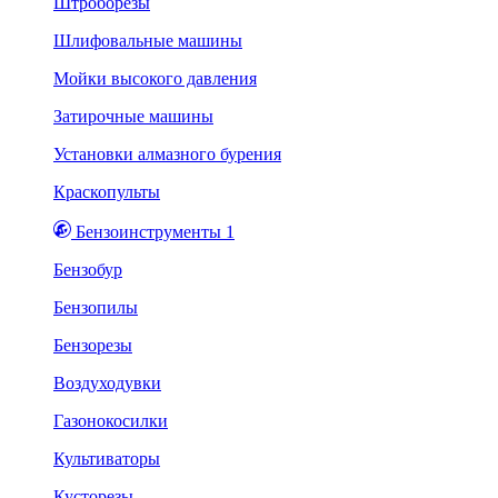
Штроборезы
Шлифовальные машины
Мойки высокого давления
Затирочные машины
Установки алмазного бурения
Краскопульты
Бензоинструменты 1
Бензобур
Бензопилы
Бензорезы
Воздуходувки
Газонокосилки
Культиваторы
Кусторезы