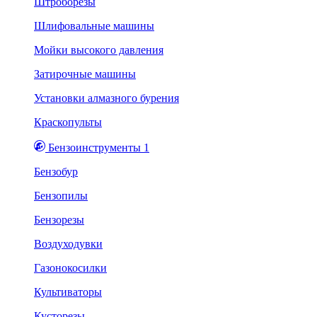
Штроборезы
Шлифовальные машины
Мойки высокого давления
Затирочные машины
Установки алмазного бурения
Краскопульты
Бензоинструменты 1
Бензобур
Бензопилы
Бензорезы
Воздуходувки
Газонокосилки
Культиваторы
Кусторезы