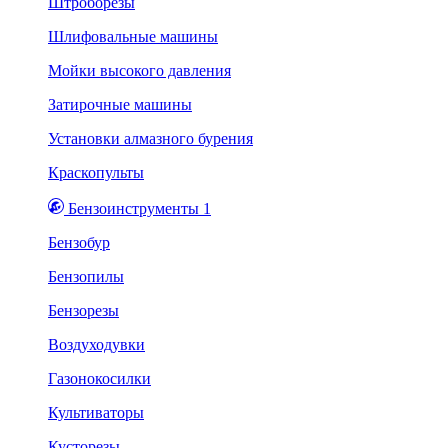
Штроборезы
Шлифовальные машины
Мойки высокого давления
Затирочные машины
Установки алмазного бурения
Краскопульты
Бензоинструменты 1
Бензобур
Бензопилы
Бензорезы
Воздуходувки
Газонокосилки
Культиваторы
Кусторезы