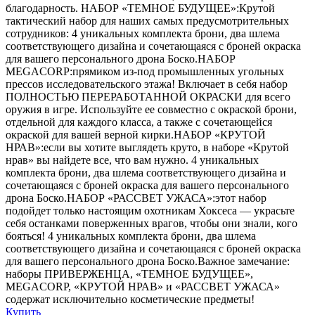
благодарность. НАБОР «ТЕМНОЕ БУДУЩЕЕ»:Крутой
тактический набор для наших самых предусмотрительных
сотрудников: 4 уникальных комплекта брони, два шлема
соответствующего дизайна и сочетающаяся с броней окраска
для вашего персонального дрона Боско.НАБОР
MEGACORP:прямиком из-под промышленных угольных
прессов исследовательского этажа! Включает в себя набор
ПОЛНОСТЬЮ ПЕРЕРАБОТАННОЙ ОКРАСКИ для всего
оружия в игре. Используйте ее совместно с окраской брони,
отдельной для каждого класса, а также с сочетающейся
окраской для вашей верной кирки.НАБОР «КРУТОЙ
НРАВ»:если вы хотите выглядеть круто, в наборе «Крутой
нрав» вы найдете все, что вам нужно. 4 уникальных
комплекта брони, два шлема соответствующего дизайна и
сочетающаяся с броней окраска для вашего персонального
дрона Боско.НАБОР «РАССВЕТ УЖАСА»:этот набор
подойдет только настоящим охотникам Хоксеса — украсьте
себя останками поверженных врагов, чтобы они знали, кого
бояться! 4 уникальных комплекта брони, два шлема
соответствующего дизайна и сочетающаяся с броней окраска
для вашего персонального дрона Боско.Важное замечание:
наборы ПРИВЕРЖЕНЦА, «ТЕМНОЕ БУДУЩЕЕ»,
MEGACORP, «КРУТОЙ НРАВ» и «РАССВЕТ УЖАСА»
содержат исключительно косметические предметы!
Купить