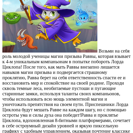
Возьми на себя
роль молодой ученицы магии призыва Раввы, которая взывает
к 4-м уникальным компаньонам в попытке побороть Лорда
Циклопа! После того, как мать Раввы внезапно лишается
навыков магии призыва и подвергается страшному
проклятию, Равва берет на себя ответственность спасти ее и
восстановить мир и спокойствие на своей родине. Проходи
сквозь темные леса, необитаемые пустоши и пугающие
старинные замки, используя таланты своих компаньонов,
чтобы использовать всю мощь элементной магии и
уничтожать препятствия на своем пути. Приспешники Лорда
Циклопа будут мешать Равве на каждом шагу, но с помощью
остроты ума и силы духа она победит!Равва и проклятье
Циклопа, вдохновленная 8-битными платформерами, сочетает
в себе остроумный дизайн уровней и яркую пиксельную
графику с удобным управлением, оказывая почтение классике