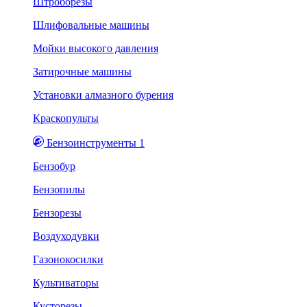
Штроборезы
Шлифовальные машины
Мойки высокого давления
Затирочные машины
Установки алмазного бурения
Краскопульты
Бензоинструменты 1
Бензобур
Бензопилы
Бензорезы
Воздуходувки
Газонокосилки
Культиваторы
Кусторезы