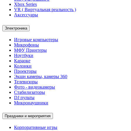
Xbox Series
VR ( Виртуальная реальность )
Аксессуары
Электроника
Игровые компьютеры
Микрофоны
МФУ Принтеры
Ноутбуки
Караоке
Колонки
Проекторы
Экшн камеры, камеры 360
Телевизоры
Фото - видеокамеры
Стабилизаторы
DJ пульты
Микронаушники
Праздники и мероприятия
Корпоративные игры