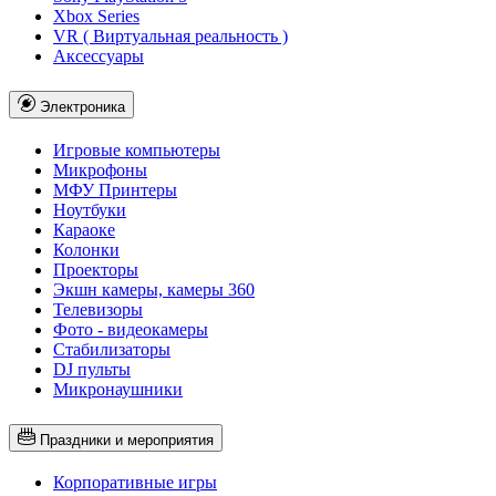
Xbox Series
VR ( Виртуальная реальность )
Аксессуары
Электроника
Игровые компьютеры
Микрофоны
МФУ Принтеры
Ноутбуки
Караоке
Колонки
Проекторы
Экшн камеры, камеры 360
Телевизоры
Фото - видеокамеры
Стабилизаторы
DJ пульты
Микронаушники
Праздники и мероприятия
Корпоративные игры