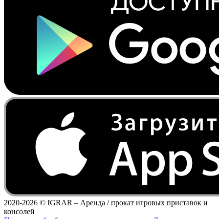
2020-2026 ©
IGRAR – Аренда / прокат игровых приставок и
консолей