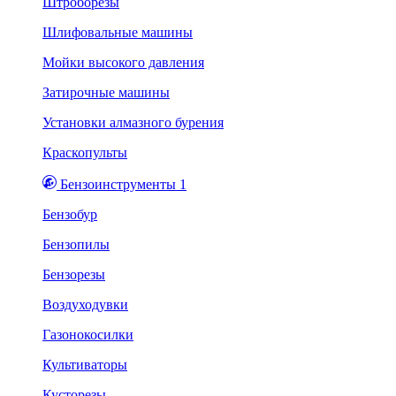
Штроборезы
Шлифовальные машины
Мойки высокого давления
Затирочные машины
Установки алмазного бурения
Краскопульты
Бензоинструменты 1
Бензобур
Бензопилы
Бензорезы
Воздуходувки
Газонокосилки
Культиваторы
Кусторезы