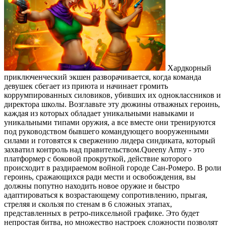
Хардкорный
приключенческий экшен разворачивается, когда команда
девушек сбегает из приюта и начинает громить
коррумпированных силовиков, убивших их одноклассников и
директора школы. Возглавьте эту дюжины отважных героинь,
каждая из которых обладает уникальными навыками и
уникальными типами оружия, а все вместе они тренируются
под руководством бывшего командующего вооруженными
силами и готовятся к свержению лидера синдиката, который
захватил контроль над правительством.Queeny Army - это
платформер с боковой прокруткой, действие которого
происходит в раздираемом войной городе Сан-Ромеро. В роли
героинь, сражающихся ради мести и освобождения, вы
должны попутно находить новое оружие и быстро
адаптироваться к возрастающему сопротивлению, прыгая,
стреляя и скользя по стенам в 6 сложных этапах,
представленных в ретро-пиксельной графике. Это будет
непростая битва, но множество настроек сложности позволят