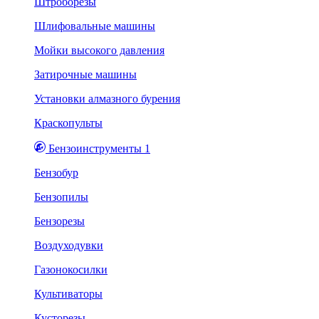
Штроборезы
Шлифовальные машины
Мойки высокого давления
Затирочные машины
Установки алмазного бурения
Краскопульты
Бензоинструменты 1
Бензобур
Бензопилы
Бензорезы
Воздуходувки
Газонокосилки
Культиваторы
Кусторезы