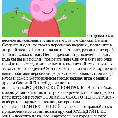
Отправьтесь в
веселое приключение, став новым другом Свинки Пеппы!
Создайте и оденьте своего персонажа-зверушку, позвоните в
дверной звонок Пеппы и начните историю, развитие которой
зависит только от вас. Пеппа предлагает развлечения везде,
куда бы вы ни пошли - помогите папе Свину найти его очки,
пройдите по следам животных в лесу, плескайтесь в грязных
лужах и многое другое! Это похоже на эпизод телешоу, где все
ваши любимые персонажи рады встрече с вами. От пляжа до
музея и даже в Картофельном городе каждая игра с вашим
другом Свинкой Пеппой дарит новые
впечатления.РОДИТЕЛЬСКИЙ КОНТРОЛЬ – В настройках
можно установить лимит игрового времени, и Пеппа прервет
игру, когда он истечет.СОЗДАЙТЕ СВОЕГО ПЕРСОНАЖА -
выберите и оденьте животное, которое вам
нравитсяИГРАЙТЕ С ПЕППОЙ - учитесь и отправляйтесь в
приключение со своим новым другомИССЛЕДУЙТЕ ЕЕ
МИР - посетить пляж, лес, Картофельный город и многое