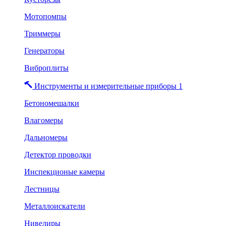
Мотопомпы
Триммеры
Генераторы
Виброплиты
Инструменты и измерительные приборы 1
Бетономешалки
Влагомеры
Дальномеры
Детектор проводки
Инспекционые камеры
Лестницы
Металлоискатели
Нивелиры