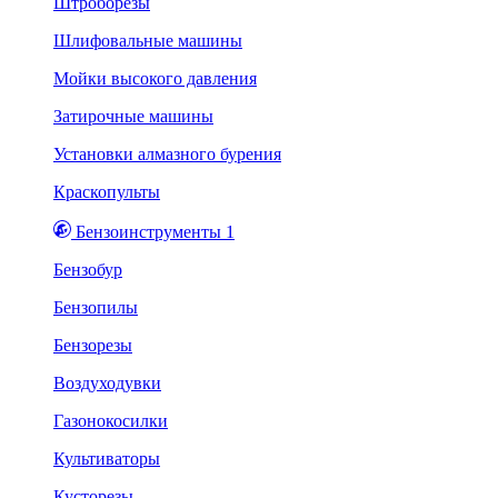
Штроборезы
Шлифовальные машины
Мойки высокого давления
Затирочные машины
Установки алмазного бурения
Краскопульты
Бензоинструменты 1
Бензобур
Бензопилы
Бензорезы
Воздуходувки
Газонокосилки
Культиваторы
Кусторезы