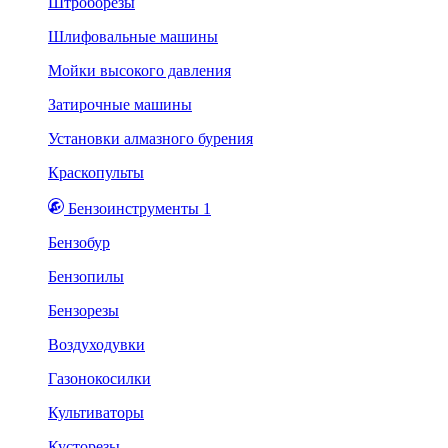
Штроборезы
Шлифовальные машины
Мойки высокого давления
Затирочные машины
Установки алмазного бурения
Краскопульты
Бензоинструменты 1
Бензобур
Бензопилы
Бензорезы
Воздуходувки
Газонокосилки
Культиваторы
Кусторезы