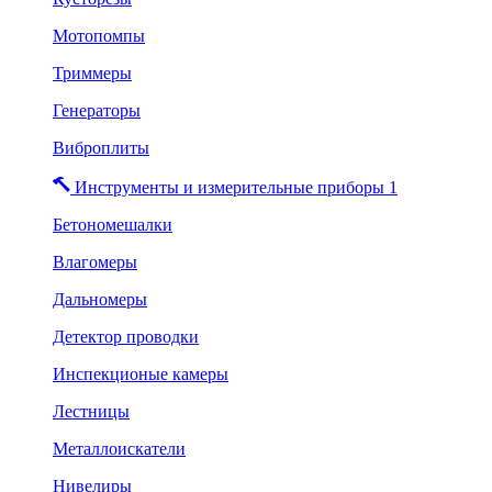
Мотопомпы
Триммеры
Генераторы
Виброплиты
Инструменты и измерительные приборы 1
Бетономешалки
Влагомеры
Дальномеры
Детектор проводки
Инспекционые камеры
Лестницы
Металлоискатели
Нивелиры