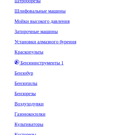
Штроборезы
Шлифовальные машины
Мойки высокого давления
Затирочные машины
Установки алмазного бурения
Краскопульты
Бензоинструменты 1
Бензобур
Бензопилы
Бензорезы
Воздуходувки
Газонокосилки
Культиваторы
Кусторезы