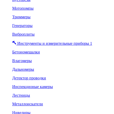
Мотопомпы
Триммеры
Генераторы
Виброплиты
Инструменты и измерительные приборы 1
Бетономешалки
Влагомеры
Дальномеры
Детектор проводки
Инспекционые камеры
Лестницы
Металлоискатели
Нивелиры