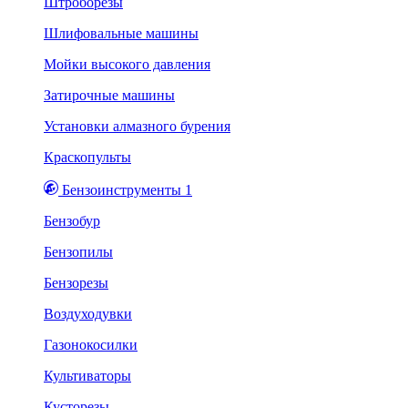
Штроборезы
Шлифовальные машины
Мойки высокого давления
Затирочные машины
Установки алмазного бурения
Краскопульты
Бензоинструменты 1
Бензобур
Бензопилы
Бензорезы
Воздуходувки
Газонокосилки
Культиваторы
Кусторезы