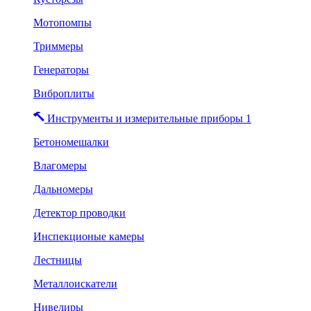
Мотопомпы
Триммеры
Генераторы
Виброплиты
Инструменты и измерительные приборы 1
Бетономешалки
Влагомеры
Дальномеры
Детектор проводки
Инспекционые камеры
Лестницы
Металлоискатели
Нивелиры