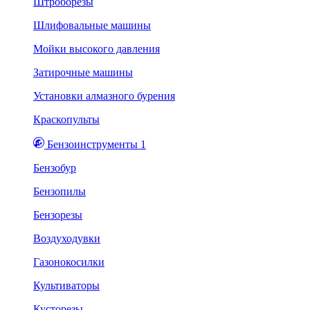
Штроборезы
Шлифовальные машины
Мойки высокого давления
Затирочные машины
Установки алмазного бурения
Краскопульты
Бензоинструменты 1
Бензобур
Бензопилы
Бензорезы
Воздуходувки
Газонокосилки
Культиваторы
Кусторезы