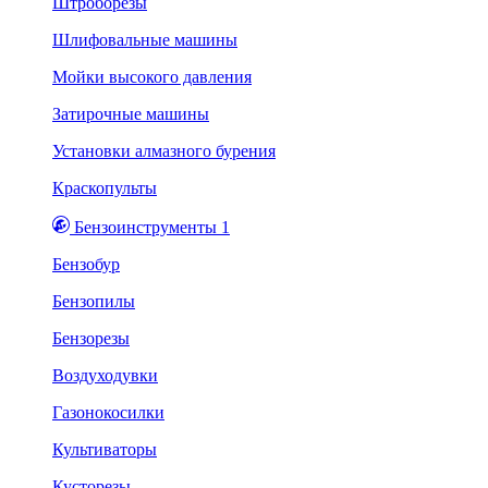
Штроборезы
Шлифовальные машины
Мойки высокого давления
Затирочные машины
Установки алмазного бурения
Краскопульты
Бензоинструменты 1
Бензобур
Бензопилы
Бензорезы
Воздуходувки
Газонокосилки
Культиваторы
Кусторезы