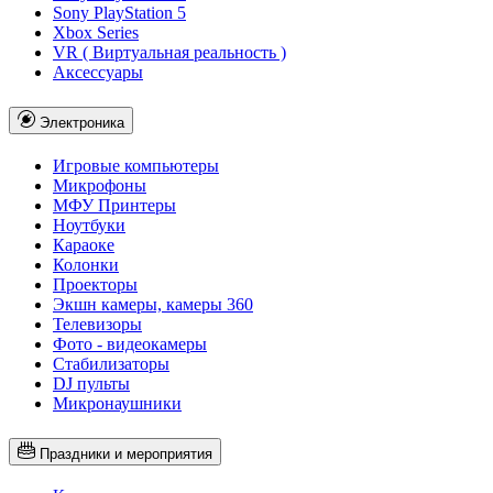
Sony PlayStation 5
Xbox Series
VR ( Виртуальная реальность )
Аксессуары
Электроника
Игровые компьютеры
Микрофоны
МФУ Принтеры
Ноутбуки
Караоке
Колонки
Проекторы
Экшн камеры, камеры 360
Телевизоры
Фото - видеокамеры
Стабилизаторы
DJ пульты
Микронаушники
Праздники и мероприятия