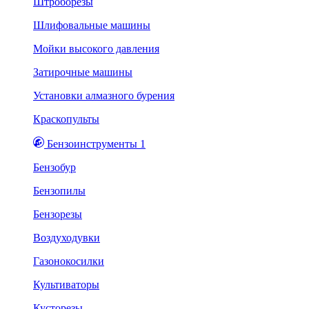
Штроборезы
Шлифовальные машины
Мойки высокого давления
Затирочные машины
Установки алмазного бурения
Краскопульты
Бензоинструменты 1
Бензобур
Бензопилы
Бензорезы
Воздуходувки
Газонокосилки
Культиваторы
Кусторезы