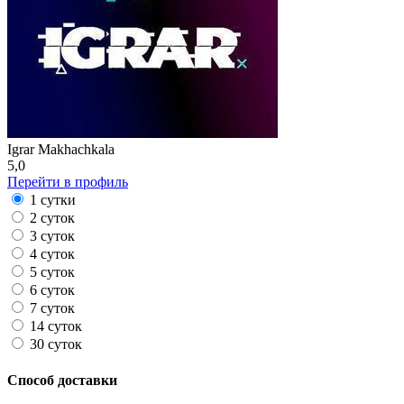
Igrar Makhachkala
5,0
Перейти в профиль
1 сутки
2 суток
3 суток
4 суток
5 суток
6 суток
7 суток
14 суток
30 суток
Способ доставки