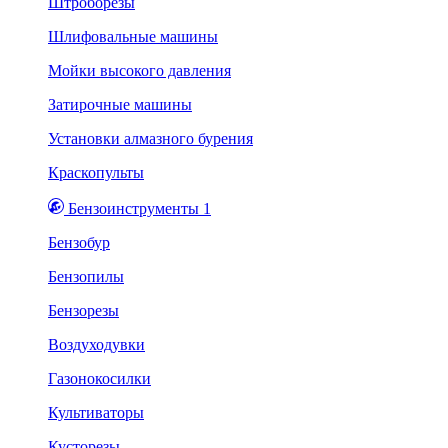
Штроборезы
Шлифовальные машины
Мойки высокого давления
Затирочные машины
Установки алмазного бурения
Краскопульты
Бензоинструменты 1
Бензобур
Бензопилы
Бензорезы
Воздуходувки
Газонокосилки
Культиваторы
Кусторезы