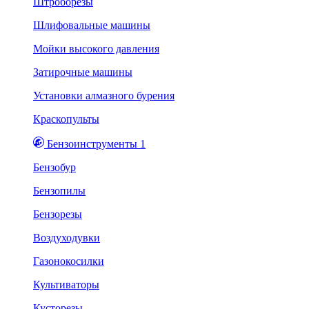
Штроборезы
Шлифовальные машины
Мойки высокого давления
Затирочные машины
Установки алмазного бурения
Краскопульты
Бензоинструменты 1
Бензобур
Бензопилы
Бензорезы
Воздуходувки
Газонокосилки
Культиваторы
Кусторезы