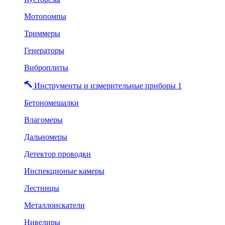
Мотопомпы
Триммеры
Генераторы
Виброплиты
Инструменты и измерительные приборы 1
Бетономешалки
Влагомеры
Дальномеры
Детектор проводки
Инспекционые камеры
Лестницы
Металлоискатели
Нивелиры