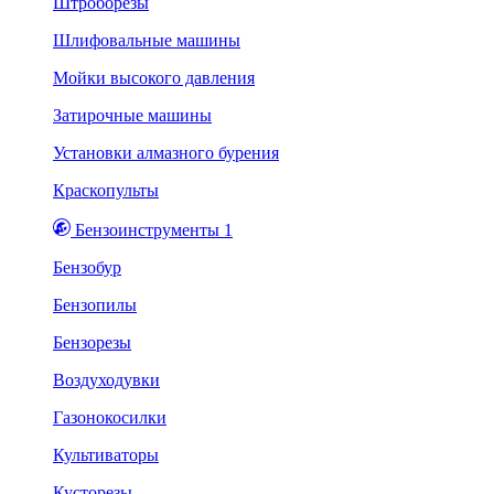
Штроборезы
Шлифовальные машины
Мойки высокого давления
Затирочные машины
Установки алмазного бурения
Краскопульты
Бензоинструменты 1
Бензобур
Бензопилы
Бензорезы
Воздуходувки
Газонокосилки
Культиваторы
Кусторезы