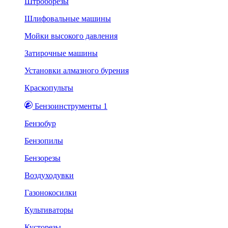
Штроборезы
Шлифовальные машины
Мойки высокого давления
Затирочные машины
Установки алмазного бурения
Краскопульты
Бензоинструменты 1
Бензобур
Бензопилы
Бензорезы
Воздуходувки
Газонокосилки
Культиваторы
Кусторезы