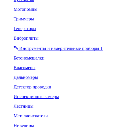
Мотопомпы
Триммеры
Генераторы
Виброплиты
Инструменты и измерительные приборы 1
Бетономешалки
Влагомеры
Дальномеры
Детектор проводки
Инспекционые камеры
Лестницы
Металлоискатели
Нивелиры