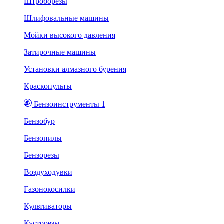
Штроборезы
Шлифовальные машины
Мойки высокого давления
Затирочные машины
Установки алмазного бурения
Краскопульты
Бензоинструменты 1
Бензобур
Бензопилы
Бензорезы
Воздуходувки
Газонокосилки
Культиваторы
Кусторезы